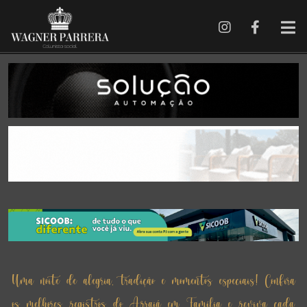
Uma noite de alegria, tradição e momentos especiais! Confira
os melhores registros do Arraiá em Família e reviva cada