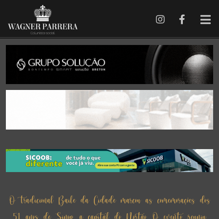
O tradicional Baile da Cidade marcou as comemorações dos
51 anos de Sinop, a capital do Nortão. O evento reuniu