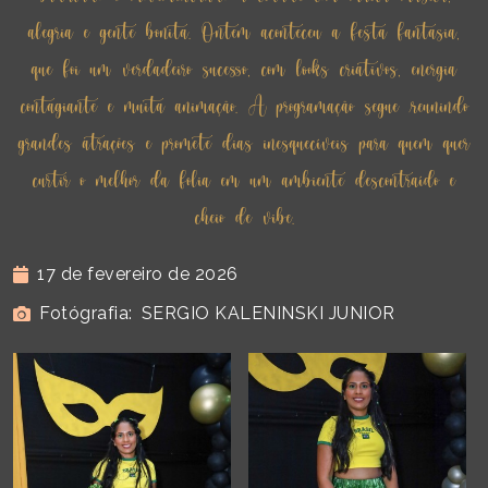
alegria e gente bonita. Ontem aconteceu a festa fantasia,
que foi um verdadeiro sucesso, com looks criativos, energia
contagiante e muita animação. A programação segue reunindo
grandes atrações e promete dias inesquecíveis para quem quer
curtir o melhor da folia em um ambiente descontraído e
cheio de vibe.
17 de fevereiro de 2026
Fotógrafia:
SERGIO KALENINSKI JUNIOR