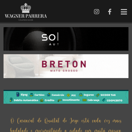
O Carnaval do Quintal do Jorge está cada vez mais
badalado e movimentando a cidade com muita música,