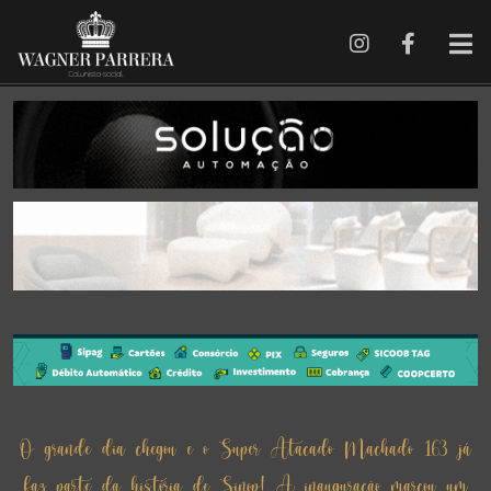
O grande dia chegou e o Super Atacado Machado 163 já
faz parte da história de Sinop! A inauguração marcou um